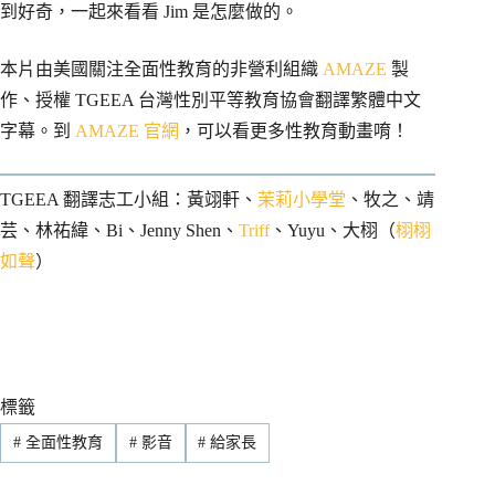
到好奇，一起來看看 Jim 是怎麼做的。
本片由美國關注全面性教育的非營利組織
AMAZE
製
作、授權 TGEEA 台灣性別平等教育協會翻譯繁體中文
字幕。到
AMAZE 官網
，可以看更多性教育動畫唷！
TGEEA 翻譯志工小組：黃翊軒、
茉莉小學堂
、牧之、靖
芸、林祐緯、Bi、Jenny Shen、
Triff
、Yuyu、大栩（
栩栩
如聲
）
標籤
#
全面性教育
#
影音
#
給家長