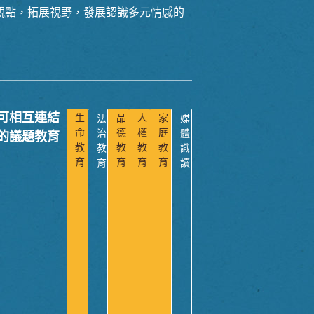
觀點，拓展視野，發展認識多元情感的
可相互連結
生
品
人
家
法
媒
命
德
權
庭
治
體
的議題教育
教
教
教
教
教
識
育
育
育
育
育
讀