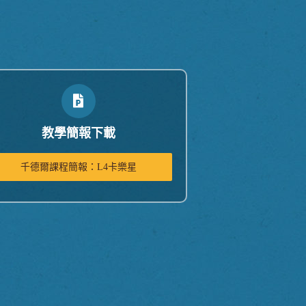
教學簡報下載
千德爾課程簡報：L4卡樂星