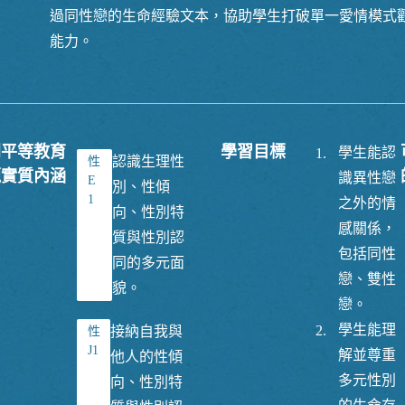
過同性戀的生命經驗文本，協助學生打破單一愛情模式
能力。
別平等教育
學習目標
學生能認
1.
認識生理性
性
題實質內涵
識異性戀
E
別、性傾
1
之外的情
向、性別特
感關係，
質與性別認
包括同性
同的多元面
戀、雙性
貌。
戀。
學生能理
2.
接納自我與
性
J1
解並尊重
他人的性傾
多元性別
向、性別特