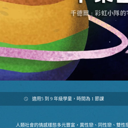
適用5 到 9 年級學童，時間為 1 節課
人類社會的情感樣態多元豐富，異性戀、同性戀、雙性