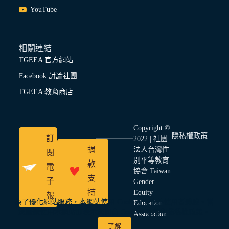
YouTube
相關連結
TGEEA 官方網站
Facebook 討論社團
TGEEA 教育商店
Copyright ©
隱私權政策
訂
2022 | 社團
捐
法人台灣性
閱
別平等教育
款
電
協會 Taiwan
支
子
Gender
持
Equity
報
為了優化網站服務，本網站使用 Cookies 來改善使用者體驗。當
Education
您繼續使用本網站即表示您同意 Cookies 政策與隱私權政策。
Association
了解